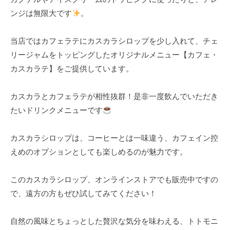
焙
ンジは無限大です
。
煎
し
当店ではカフェラテにカスカラシロップを少し入れて、チェ
、
リージャムをトッピングしたオリジナルメニュー【カフェ・
お
カスカラテ】をご提供しています。
届
け
カスカラとカフェラテが相性抜群！是非一度飲んでいただき
い
たいドリンクメニューです
た
し
カスカラシロップは、コーヒーとは一味違う、カフェイン控
ま
えめのオプションとしても楽しめるのが魅力です。
す
。
このカスカラシロップ、オンラインストアでも販売中ですの
で、遠方の方もぜひ試してみてください！
自然の風味とちょっとした贅沢な気分を味わえる、トトモニ