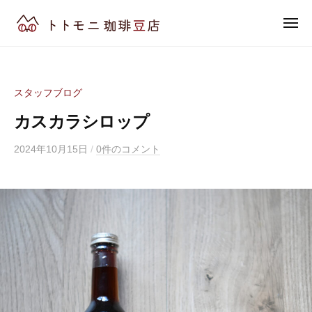
ト
ュ
コ
ー
ト
メ
ン
モ
ニ
ト
ュ
大
テ
ニ
ー
ト
切
ン
珈
な
モ
琲
ツ
スタッフブログ
ひ
豆
ニ
へ
と
店
カスカラシロップ
ス
珈
時
|
キ
琲
コ
を
2024年10月15日
b
/
0件のコメント
ッ
豆
ー
y
コ
プ
店
ヒ
t
ー
|
ー
o
ヒ
豆
t
コ
ー
焙
o
と
ー
煎
m
と
ヒ
販
o
も
ー
売
n
に
豆
専
i
。