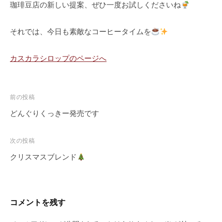
珈琲豆店の新しい提案、ぜひ一度お試しくださいね
それでは、今日も素敵なコーヒータイムを
カスカラシロップのページへ
投
前の投稿
稿
どんぐりくっきー発売です
ナ
ビ
次の投稿
ゲ
クリスマスブレンド
ー
シ
ョ
コメントを残す
ン