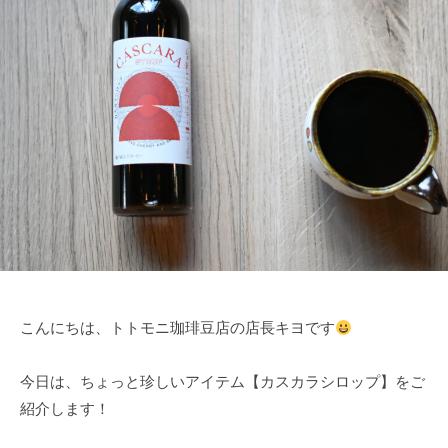
焙
門
埼
店
煎
玉
|
販
県
埼
売
川
玉
口
専
県
市
門
川
領
店
口
家
市
|
の
|
埼
小
t
玉
さ
o
県
な
t
川
コ
o
こんにちは、トトモニ珈琲豆店の店長キヨです
口
ー
m
o
ヒ
市
今日は、ちょっと珍しいアイテム【カスカラシロップ】をご
n
ー
|
紹介します！
i
豆
t
珈
屋