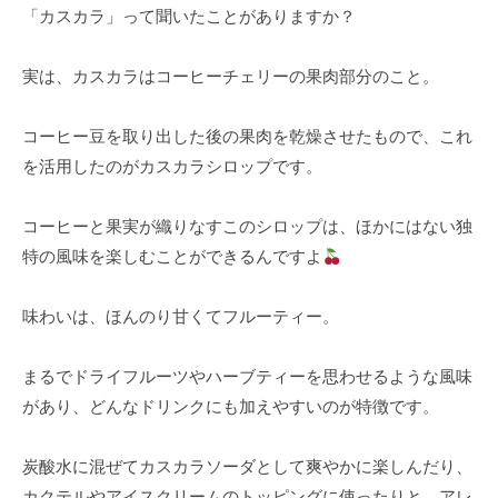
o
「カスカラ」って聞いたことがありますか？
琲
さ
t
豆
ん
o
店
実は、カスカラはコーヒーチェリーの果肉部分のこと。
。
m
厳
o
選
コーヒー豆を取り出した後の果肉を乾燥させたもので、これ
さ
n
を活用したのがカスカラシロップです。
れ
i
た
珈
コーヒーと果実が織りなすこのシロップは、ほかにはない独
高
琲
特の風味を楽しむことができるんですよ
品
豆
質
味わいは、ほんのり甘くてフルーティー。
店
な
生
まるでドライフルーツやハーブティーを思わせるような風味
豆
があり、どんなドリンクにも加えやすいのが特徴です。
を
丁
寧
炭酸水に混ぜてカスカラソーダとして爽やかに楽しんだり、
に
カクテルやアイスクリームのトッピングに使ったりと、アレ